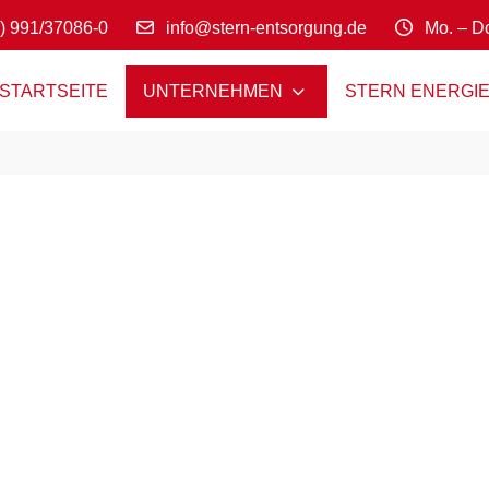
0) 991/37086-0
info@stern-entsorgung.de
Mo. – Do
STARTSEITE
UNTERNEHMEN
STERN ENERGI